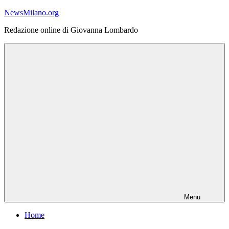
Vai
NewsMilano.org
al
Redazione online di Giovanna Lombardo
contenuto
Menu
Home