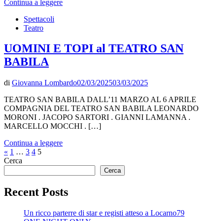
Continua a leggere
Spettacoli
Teatro
UOMINI E TOPI al TEATRO SAN
BABILA
di
Giovanna Lombardo
02/03/2025
03/03/2025
TEATRO SAN BABILA DALL’11 MARZO AL 6 APRILE
COMPAGNIA DEL TEATRO SAN BABILA LEONARDO
MORONI . JACOPO SARTORI . GIANNI LAMANNA .
MARCELLO MOCCHI . […]
Continua a leggere
Paginazione
Articolo
«
1
…
3
4
5
precedente
Cerca
degli
Cerca
articoli
Recent Posts
Un ricco parterre di star e registi atteso a Locarno79