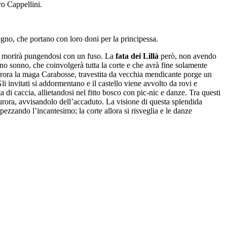
ro Cappellini.
egno, che portano con loro doni per la principessa.
ssa morirà pungendosi con un fuso. La
fata dei Lillà
però, non avendo
no sonno, che coinvolgerà tutta la corte e che avrà fine solamente
urora la maga Carabosse, travestita da vecchia mendicante porge un
i invitati si addormentano e il castello viene avvolto da rovi e
 di caccia, allietandosi nel fitto bosco con pic-nic e danze. Tra questi
Aurora, avvisandolo dell’accaduto. La visione di questa splendida
spezzando l’incantesimo; la corte allora si risveglia e le danze