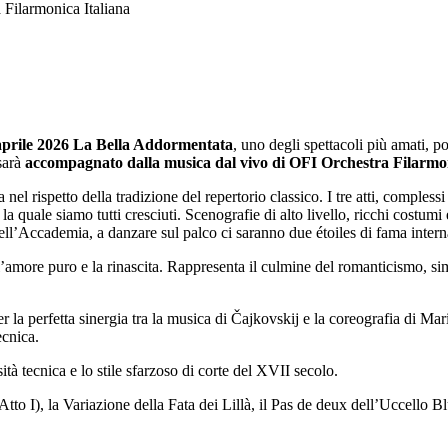
 Filarmonica Italiana
aprile 2026
La Bella Addormentata
, uno degli spettacoli più amati, p
sarà
accompagnato dalla musica dal vivo di OFI Orchestra Filarmon
nel rispetto della tradizione del repertorio classico. I tre atti, complessi
a quale siamo tutti cresciuti. Scenografie di alto livello, ricchi costumi
 dell’Accademia, a danzare sul palco ci saranno due étoiles di fama intern
l’amore puro e la rinascita. Rappresenta il culmine del romanticismo, simb
er la perfetta sinergia tra la musica di Čajkovskij e la coreografia di Ma
ecnica.
tà tecnica e lo stile sfarzoso di corte del XVII secolo.
tto I), la Variazione della Fata dei Lillà, il Pas de deux dell’Uccello 