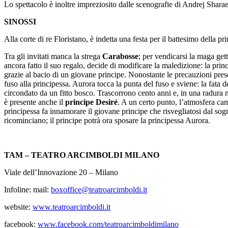
Lo spettacolo è inoltre impreziosito dalle scenografie di Andrej Shara
SINOSSI
Alla corte di re Floristano, è indetta una festa per il battesimo della p
Tra gli invitati manca la strega
Carabosse
; per vendicarsi la maga get
ancora fatto il suo regalo, decide di modificare la maledizione: la pr
grazie al bacio di un giovane principe. Nonostante le precauzioni pre
fuso alla principessa. Aurora tocca la punta del fuso e sviene: la fata 
circondato da un fitto bosco. Trascorrono cento anni e, in una radura ne
è presente anche il
principe
Desiré
. A un certo punto, l’atmosfera ca
principessa fa innamorare il giovane principe che risvegliatosi dal sogno
ricominciano; il principe potrà ora sposare la principessa Aurora.
TAM – TEATRO ARCIMBOLDI MILANO
Viale dell’Innovazione 20 – Milano
Infoline: mail:
boxoffice@teatroarcimboldi.it
website:
www.teatroarcimboldi.it
facebook:
www.facebook.com/teatroarcimboldimilano