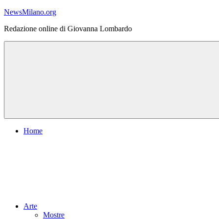
Vai
NewsMilano.org
al
Redazione online di Giovanna Lombardo
contenuto
Home
Arte
Mostre