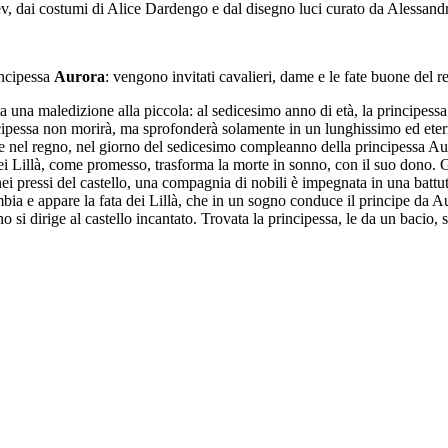
ev, dai costumi di Alice Dardengo e dal disegno luci curato da Alessand
rincipessa
Aurora
: vengono invitati cavalieri, dame e le fate buone del r
ta una maledizione alla piccola: al sedicesimo anno di età, la principe
incipessa non morirà, ma sprofonderà solamente in un lunghissimo ed eter
se nel regno, nel giorno del sedicesimo compleanno della principessa A
dei Lillà, come promesso, trasforma la morte in sonno, con il suo dono. Gl
i pressi del castello, una compagnia di nobili è impegnata in una battuta
mbia e appare la fata dei Lillà, che in un sogno conduce il principe da 
 si dirige al castello incantato. Trovata la principessa, le da un bacio, 