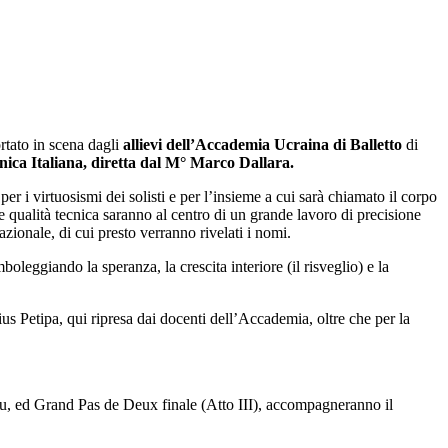
ortato in scena dagli
allievi
dell’Accademia Ucraina di Balletto
di
ica Italiana, diretta dal M° Marco Dallara.
 per i virtuosismi dei solisti e per l’insieme a cui sarà chiamato il corpo
 e qualità tecnica saranno al centro di un grande lavoro di precisione
azionale, di cui presto verranno rivelati i nomi.
oleggiando la speranza, la crescita interiore (il risveglio) e la
rius Petipa, qui ripresa dai docenti dell’Accademia, oltre che per la
Blu, ed Grand Pas de Deux finale (Atto III), accompagneranno il